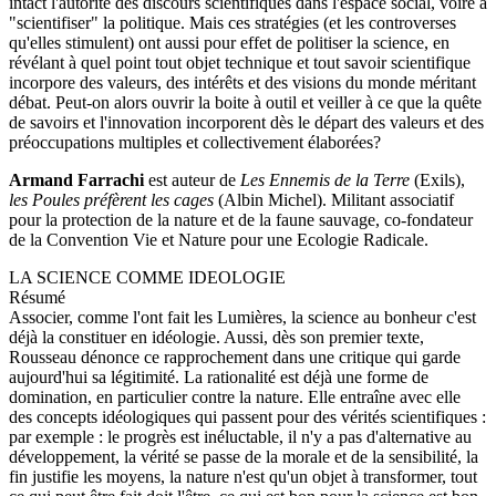
intact l'autorité des discours scientifiques dans l'espace social, voire à
"scientifiser" la politique. Mais ces stratégies (et les controverses
qu'elles stimulent) ont aussi pour effet de politiser la science, en
révélant à quel point tout objet technique et tout savoir scientifique
incorpore des valeurs, des intérêts et des visions du monde méritant
débat. Peut-on alors ouvrir la boite à outil et veiller à ce que la quête
de savoirs et l'innovation incorporent dès le départ des valeurs et des
préoccupations multiples et collectivement élaborées?
Armand Farrachi
est auteur de
Les Ennemis de la Terre
(Exils),
les Poules préfèrent les cages
(Albin Michel). Militant associatif
pour la protection de la nature et de la faune sauvage, co-fondateur
de la Convention Vie et Nature pour une Ecologie Radicale.
LA SCIENCE COMME IDEOLOGIE
Résumé
Associer, comme l'ont fait les Lumières, la science au bonheur c'est
déjà la constituer en idéologie. Aussi, dès son premier texte,
Rousseau dénonce ce rapprochement dans une critique qui garde
aujourd'hui sa légitimité. La rationalité est déjà une forme de
domination, en particulier contre la nature. Elle entraîne avec elle
des concepts idéologiques qui passent pour des vérités scientifiques :
par exemple : le progrès est inéluctable, il n'y a pas d'alternative au
développement, la vérité se passe de la morale et de la sensibilité, la
fin justifie les moyens, la nature n'est qu'un objet à transformer, tout