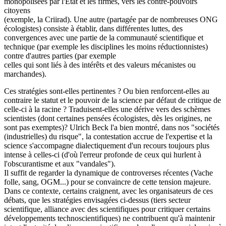
monopolisées par l'Etat et les firmes, vers les contre-pouvoirs
citoyens
(exemple, la Criirad). Une autre (partagée par de nombreuses ONG
écologistes) consiste à établir, dans différentes luttes, des
convergences avec une partie de la communauté scientifique et
technique (par exemple les disciplines les moins réductionnistes)
contre d'autres parties (par exemple
celles qui sont liés à des intérêts et des valeurs mécanistes ou
marchandes).
Ces stratégies sont-elles pertinentes ? Ou bien renforcent-elles au
contraire le statut et le pouvoir de la science par défaut de critique de
celle-ci à la racine ? Traduisent-elles une dérive vers des schèmes
scientistes (dont certaines pensées écologistes, dès les origines, ne
sont pas exemptes)? Ulrich Beck l'a bien montré, dans nos "sociétés
(industrielles) du risque", la contestation accrue de l'expertise et la
science s'accompagne dialectiquement d'un recours toujours plus
intense à celles-ci (d'où l'erreur profonde de ceux qui hurlent à
l'obscurantisme et aux "vandales").
Il suffit de regarder la dynamique de controverses récentes (Vache
folle, sang, OGM...) pour se convaincre de cette tension majeure.
Dans ce contexte, certains craignent, avec les organisateurs de ces
débats, que les stratégies envisagées ci-dessus (tiers secteur
scientifique, alliance avec des scientifiques pour critiquer certains
développements technoscientifiques) ne contribuent qu'à maintenir