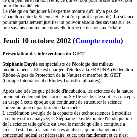
ce qui peut être fait doit l'être, ce qui est bon pour la science est bon
pour l'humanité, etc.
Le rôle qu'on fait jouer à l'expertise montre qu'il n'y a pas de
séparation entre la Science et l'Etat (ou plutôt le pouvoir). La science
pourrait parfaitement justifier un pouvoir absolu des savants sur les
non savants comme une nouvelle forme de despotisme éclairé.
Jeudi 10 octobre 2002 (
Compte rendu
)
Présentation des interventions du GIET
Stéphanie Daydé
est spécialiste de l'écologie des milieux
méditerranéens. Elle est chargée d'études à la FRAPNA (Fédération
Rhône-Alpes de Protection de la Nature) et membre du GIET
(Groupe International d'Études Transdisciplinaires).
Après une très longue période d'incubation, les sciences de la nature
prennent réellement leur forme au XVIIe siècle. Ce sont les concepts
en usage à cette époque qui continuent de structurer la science
contemporaine et par là-même la société.
L'accélération aveugle de la capacité des technosciences à modifier
la nature est ici analysée, et Stéphanie Daydé montre l'inadéquation
de la science telle qu'elle est avec le monde qu'elle a contribué à
créer. Il est clair, à la suite de ces analyses, qu'un changement
conceptuel radical est nécessaire, et ce, très rapidement et ce n'est