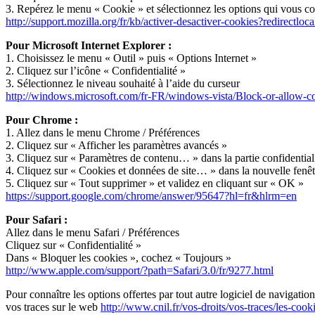
3. Repérez le menu « Cookie » et sélectionnez les options qui vous c
http://support.mozilla.org/fr/kb/activer-desactiver-cookies?redirec
Pour Microsoft Internet Explorer :
1. Choisissez le menu « Outil » puis « Options Internet »
2. Cliquez sur l’icône « Confidentialité »
3. Sélectionnez le niveau souhaité à l’aide du curseur
http://windows.microsoft.com/fr-FR/windows-vista/Block-or-allow-c
Pour Chrome :
1. Allez dans le menu Chrome / Préférences
2. Cliquez sur « Afficher les paramètres avancés »
3. Cliquez sur « Paramètres de contenu… » dans la partie confidential
4. Cliquez sur « Cookies et données de site… » dans la nouvelle fenêt
5. Cliquez sur « Tout supprimer » et validez en cliquant sur « OK »
https://support.google.com/chrome/answer/95647?hl=fr&hlrm=en
Pour Safari :
Allez dans le menu Safari / Préférences
Cliquez sur « Confidentialité »
Dans « Bloquer les cookies », cochez « Toujours »
http://www.apple.com/support/?path=Safari/3.0/fr/9277.html
Pour connaître les options offertes par tout autre logiciel de navigatio
vos traces sur le web
http://www.cnil.fr/vos-droits/vos-traces/les-cook