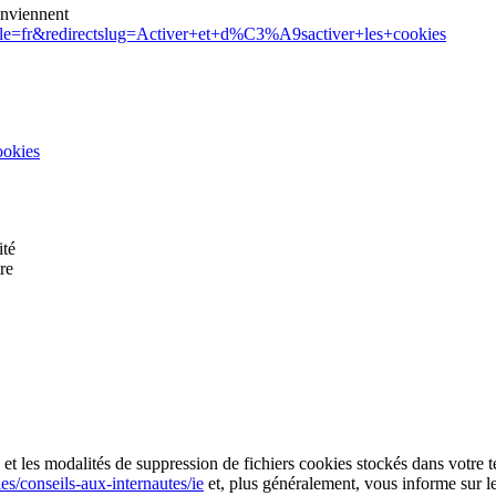
onviennent
tlocale=fr&redirectslug=Activer+et+d%C3%A9sactiver+les+cookies
ookies
ité
re
n et les modalités de suppression de fichiers cookies stockés dans votre te
ies/conseils-aux-internautes/ie
et, plus généralement, vous informe sur 