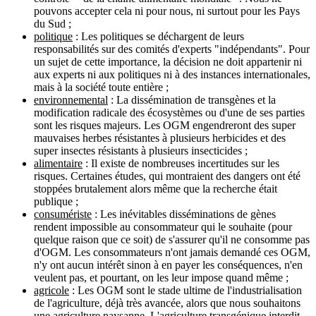
pouvons accepter cela ni pour nous, ni surtout pour les Pays
du Sud ;
politique
: Les politiques se déchargent de leurs
responsabilités sur des comités d'experts "indépendants". Pour
un sujet de cette importance, la décision ne doit appartenir ni
aux experts ni aux politiques ni à des instances internationales,
mais à la société toute entière ;
environnemental
: La dissémination de transgènes et la
modification radicale des écosystèmes ou d'une de ses parties
sont les risques majeurs. Les OGM engendreront des super
mauvaises herbes résistantes à plusieurs herbicides et des
super insectes résistants à plusieurs insecticides ;
alimentaire
: Il existe de nombreuses incertitudes sur les
risques. Certaines études, qui montraient des dangers ont été
stoppées brutalement alors même que la recherche était
publique ;
consumériste
: Les inévitables disséminations de gènes
rendent impossible au consommateur qui le souhaite (pour
quelque raison que ce soit) de s'assurer qu'il ne consomme pas
d'OGM. Les consommateurs n'ont jamais demandé ces OGM,
n'y ont aucun intérêt sinon à en payer les conséquences, n'en
veulent pas, et pourtant, on les leur impose quand même ;
agricole
: Les OGM sont le stade ultime de l'industrialisation
de l'agriculture, déjà très avancée, alors que nous souhaitons
une agriculture paysanne. L'agriculture transgénique interdit