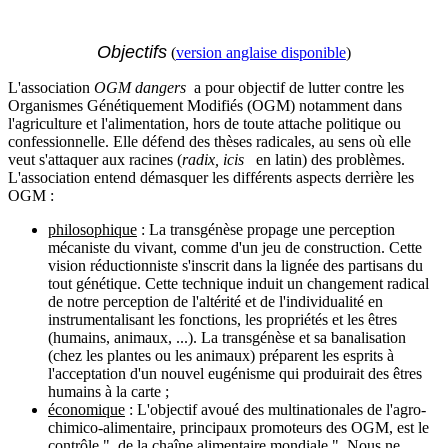
Objectifs
(
version anglaise disponible
)
L'association
OGM dangers
a pour objectif de lutter contre les
Organismes Génétiquement Modifiés (OGM) notamment dans
l'agriculture et l'alimentation, hors de toute attache politique ou
confessionnelle. Elle défend des thèses radicales, au sens où elle
veut s'attaquer aux racines (
radix, icis
en latin) des problèmes.
L'association entend démasquer les différents aspects derrière les
OGM :
philosophique
: La transgénèse propage une perception
mécaniste du vivant, comme d'un jeu de construction. Cette
vision réductionniste s'inscrit dans la lignée des partisans du
tout génétique. Cette technique induit un changement radical
de notre perception de l'altérité et de l'individualité en
instrumentalisant les fonctions, les propriétés et les êtres
(humains, animaux, ...). La transgénèse et sa banalisation
(chez les plantes ou les animaux) préparent les esprits à
l'acceptation d'un nouvel eugénisme qui produirait des êtres
humains à la carte ;
économique
: L'objectif avoué des multinationales de l'agro-
chimico-alimentaire, principaux promoteurs des OGM, est le
contrôle " de la chaîne alimentaire mondiale ". Nous ne